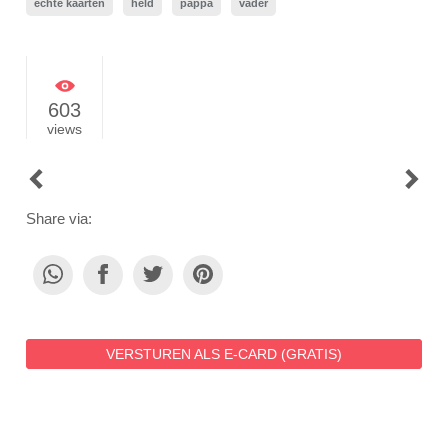
echte kaarten
held
pappa
vader
603
views
POST
NAVIGATION
Share via:
VERSTUREN ALS E-CARD (GRATIS)