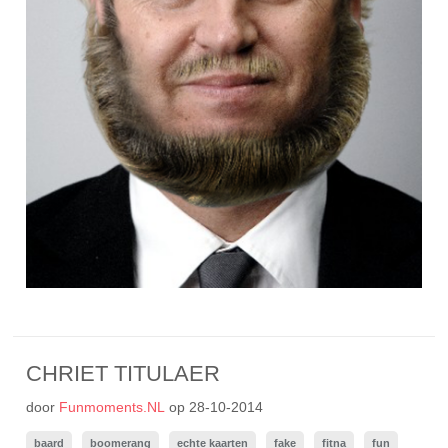
CHRIET TITULAER
door
Funmoments.NL
op
28-10-2014
baard
boomerang
echte kaarten
fake
fitna
fun