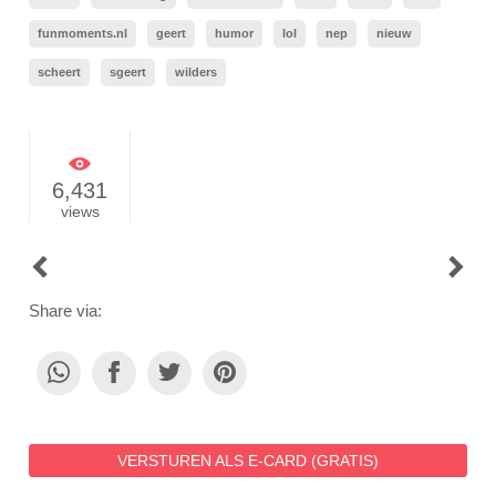
funmoments.nl
geert
humor
lol
nep
nieuw
scheert
sgeert
wilders
6,431
views
POST
NAVIGATION
Share via:
VERSTUREN ALS E-CARD (GRATIS)