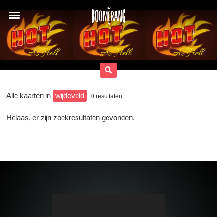
Alle kaarten in
wijdeveld
0
resultaten
Helaas, er zijn zoekresultaten gevonden.