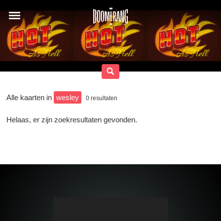
Alle kaarten in
wesley
0
resultaten
Helaas, er zijn zoekresultaten gevonden.