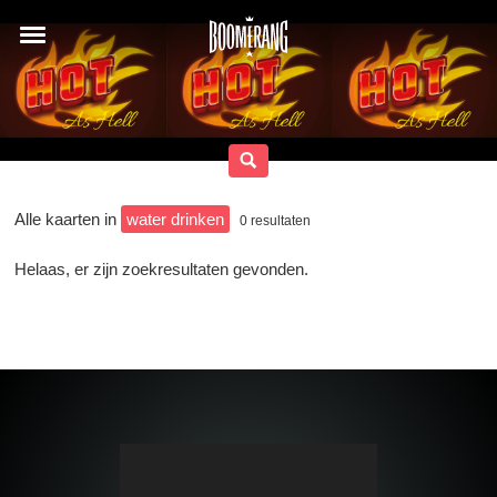
Alle kaarten in
water drinken
0
resultaten
Helaas, er zijn zoekresultaten gevonden.