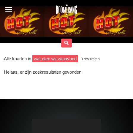
Alle kaarten in
wat eten wij vanavond
0
resultaten
Helaas, er zijn zoekresultaten gevonden.