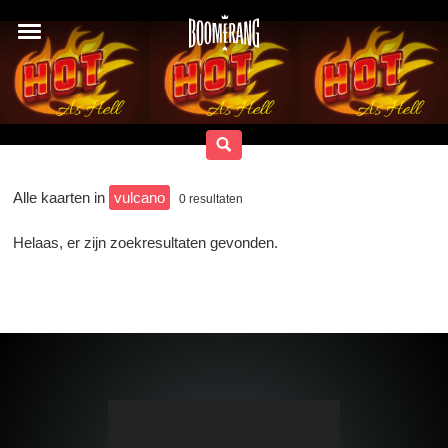
Alle kaarten in
vulcano
0
resultaten
Helaas, er zijn zoekresultaten gevonden.