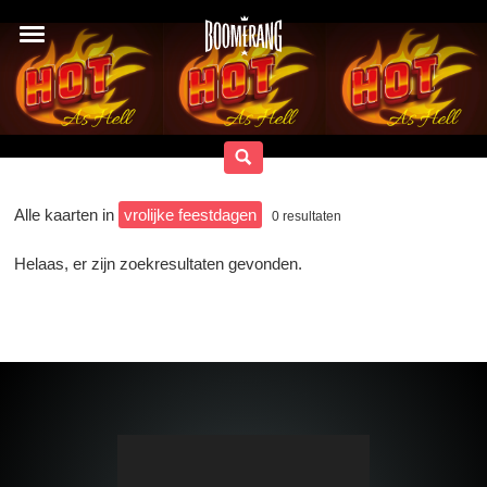
Alle kaarten in
vrolijke feestdagen
0
resultaten
Helaas, er zijn zoekresultaten gevonden.