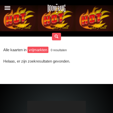
Alle kaarten in
vrijmarkten
0
resultaten
Helaas, er zijn zoekresultaten gevonden.