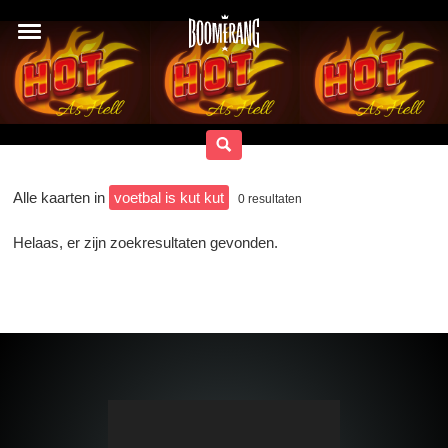
Alle kaarten in
voetbal is kut kut
0
resultaten
Helaas, er zijn zoekresultaten gevonden.