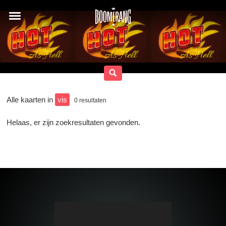
Alle kaarten in
vis
0
resultaten
Helaas, er zijn zoekresultaten gevonden.