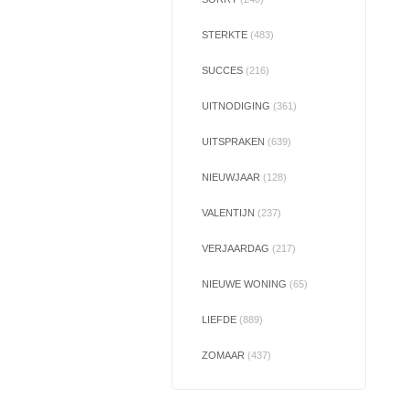
STERKTE
(483)
SUCCES
(216)
UITNODIGING
(361)
UITSPRAKEN
(639)
NIEUWJAAR
(128)
VALENTIJN
(237)
VERJAARDAG
(217)
NIEUWE WONING
(65)
LIEFDE
(889)
ZOMAAR
(437)