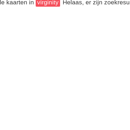
le kaarten in
virginity
Helaas, er zijn zoekres