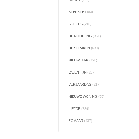
STERKTE
(483)
SUCCES
(216)
UITNODIGING
(361)
UITSPRAKEN
(639)
NIEUWJAAR
(128)
VALENTIJN
(237)
VERJAARDAG
(217)
NIEUWE WONING
(65)
LIEFDE
(889)
ZOMAAR
(437)