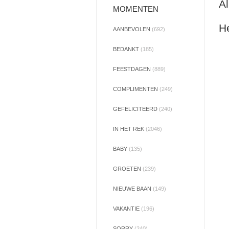
Al
MOMENTEN
He
AANBEVOLEN
(692)
BEDANKT
(185)
FEESTDAGEN
(889)
COMPLIMENTEN
(249)
GEFELICITEERD
(240)
IN HET REK
(2046)
BABY
(135)
GROETEN
(239)
NIEUWE BAAN
(149)
VAKANTIE
(196)
SORRY
(240)