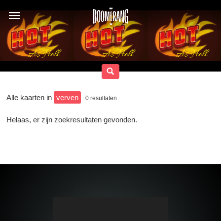
Alle kaarten in
verven
0
resultaten
Helaas, er zijn zoekresultaten gevonden.