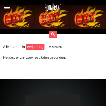
Alle kaarten in
verjaardag
0
resultaten
Helaas, er zijn zoekresultaten gevonden.