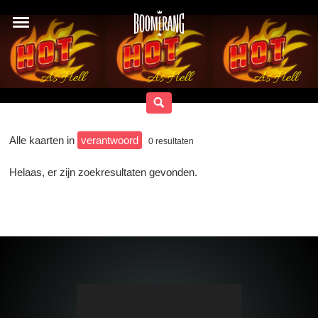
Alle kaarten in
verantwoord
0
resultaten
Helaas, er zijn zoekresultaten gevonden.