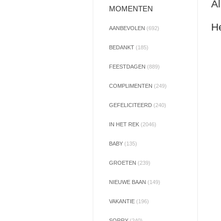
Al
MOMENTEN
He
AANBEVOLEN
(692)
BEDANKT
(185)
FEESTDAGEN
(889)
COMPLIMENTEN
(249)
GEFELICITEERD
(240)
IN HET REK
(2046)
BABY
(135)
GROETEN
(239)
NIEUWE BAAN
(149)
VAKANTIE
(196)
SORRY
(240)