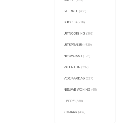
STERKTE
(483)
SUCCES
(216)
UITNODIGING
(361)
UITSPRAKEN
(639)
NIEUWJAAR
(128)
VALENTIJN
(237)
VERJAARDAG
(217)
NIEUWE WONING
(65)
LIEFDE
(889)
ZOMAAR
(437)