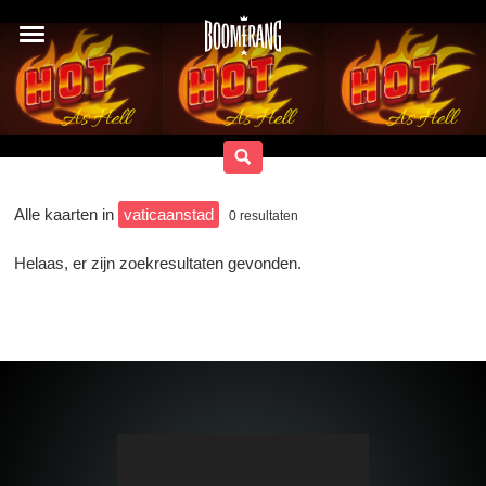
Alle kaarten in
vaticaanstad
0
resultaten
Helaas, er zijn zoekresultaten gevonden.