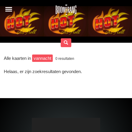
Alle kaarten in
vannacht
0
resultaten
Helaas, er zijn zoekresultaten gevonden.