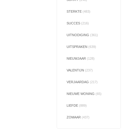
STERKTE
(483)
SUCCES
(216)
UITNODIGING
(361)
UITSPRAKEN
(639)
NIEUWJAAR
(128)
VALENTIJN
(237)
VERJAARDAG
(217)
NIEUWE WONING
(65)
LIEFDE
(889)
ZOMAAR
(437)