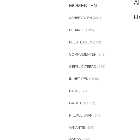
Al
MOMENTEN
He
AANBEVOLEN
(692)
BEDANKT
(185)
FEESTDAGEN
(889)
COMPLIMENTEN
(249)
GEFELICITEERD
(240)
IN HET REK
(2046)
BABY
(135)
GROETEN
(239)
NIEUWE BAAN
(149)
VAKANTIE
(196)
SORRY
(240)