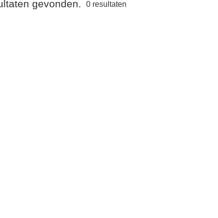
sultaten gevonden.
0
resultaten