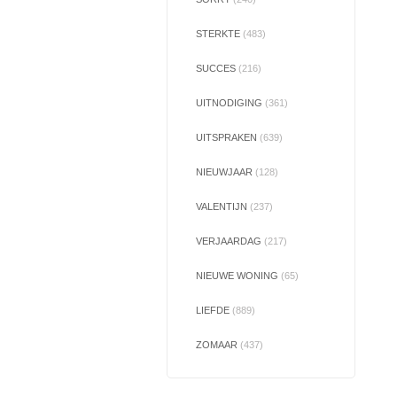
STERKTE
(483)
SUCCES
(216)
UITNODIGING
(361)
UITSPRAKEN
(639)
NIEUWJAAR
(128)
VALENTIJN
(237)
VERJAARDAG
(217)
NIEUWE WONING
(65)
LIEFDE
(889)
ZOMAAR
(437)