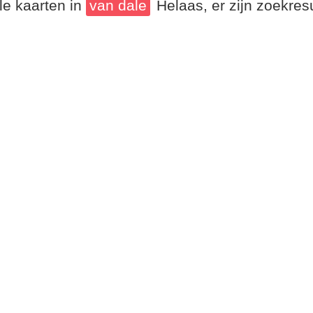
le kaarten in
van dale
Helaas, er zijn zoekre