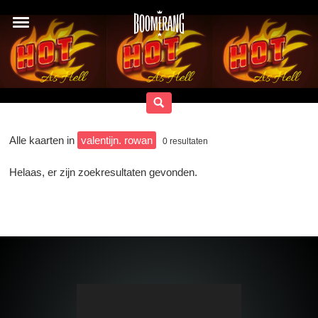
Alle kaarten in
valentijn. rowan
0
resultaten
Helaas, er zijn zoekresultaten gevonden.