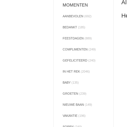
Al
MOMENTEN
He
AANBEVOLEN
(692)
BEDANKT
(185)
FEESTDAGEN
(889)
COMPLIMENTEN
(249)
GEFELICITEERD
(240)
IN HET REK
(2046)
BABY
(135)
GROETEN
(239)
NIEUWE BAAN
(149)
VAKANTIE
(196)
SORRY
(240)