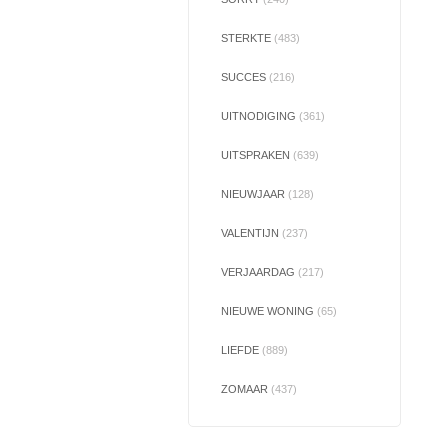
STERKTE
(483)
SUCCES
(216)
UITNODIGING
(361)
UITSPRAKEN
(639)
NIEUWJAAR
(128)
VALENTIJN
(237)
VERJAARDAG
(217)
NIEUWE WONING
(65)
LIEFDE
(889)
ZOMAAR
(437)