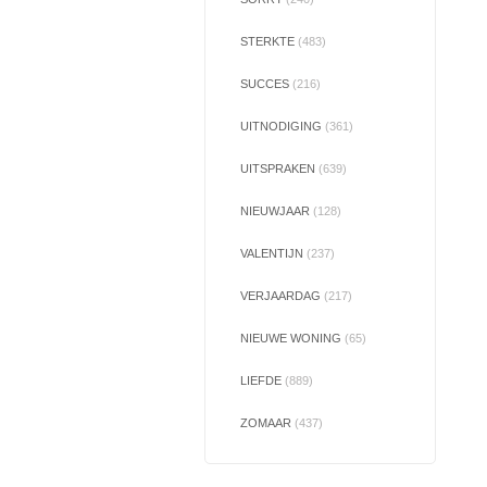
STERKTE
(483)
SUCCES
(216)
UITNODIGING
(361)
UITSPRAKEN
(639)
NIEUWJAAR
(128)
VALENTIJN
(237)
VERJAARDAG
(217)
NIEUWE WONING
(65)
LIEFDE
(889)
ZOMAAR
(437)