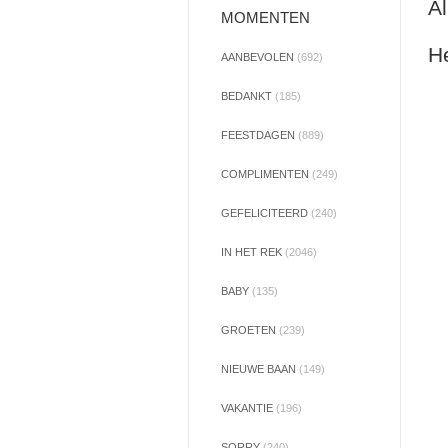
Al
MOMENTEN
He
AANBEVOLEN
(692)
BEDANKT
(185)
FEESTDAGEN
(889)
COMPLIMENTEN
(249)
GEFELICITEERD
(240)
IN HET REK
(2046)
BABY
(135)
GROETEN
(239)
NIEUWE BAAN
(149)
VAKANTIE
(196)
SORRY
(240)