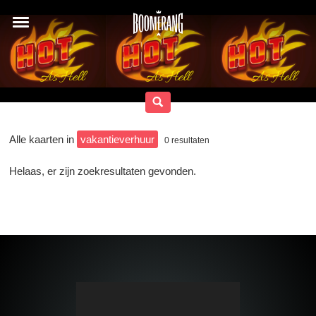
Alle kaarten in
vakantieverhuur
0
resultaten
Helaas, er zijn zoekresultaten gevonden.