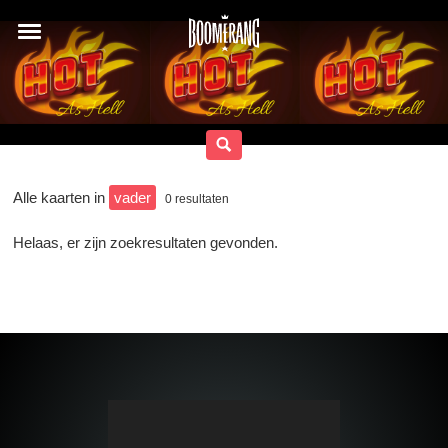
Alle kaarten in
vader
0
resultaten
Helaas, er zijn zoekresultaten gevonden.