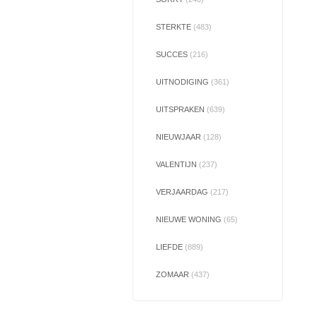
STERKTE
(483)
SUCCES
(216)
UITNODIGING
(361)
UITSPRAKEN
(639)
NIEUWJAAR
(128)
VALENTIJN
(237)
VERJAARDAG
(217)
NIEUWE WONING
(65)
LIEFDE
(889)
ZOMAAR
(437)