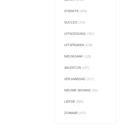
STERKTE
(483)
SUCCES
(216)
UITNODIGING
(361)
UITSPRAKEN
(639)
NIEUWJAAR
(128)
VALENTIJN
(237)
VERJAARDAG
(217)
NIEUWE WONING
(65)
LIEFDE
(889)
ZOMAAR
(437)