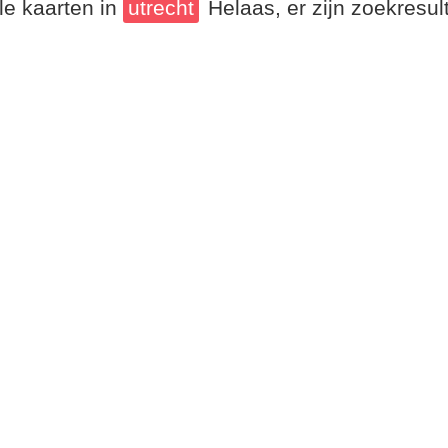
le kaarten in
utrecht
Helaas, er zijn zoekresu