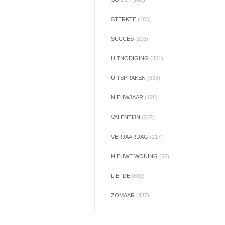
STERKTE
(483)
SUCCES
(216)
UITNODIGING
(361)
UITSPRAKEN
(639)
NIEUWJAAR
(128)
VALENTIJN
(237)
VERJAARDAG
(217)
NIEUWE WONING
(65)
LIEFDE
(889)
ZOMAAR
(437)