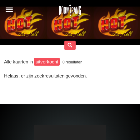
Alle kaarten in
uitverkocht
0
resultaten
Helaas, er zijn zoekresultaten gevonden.