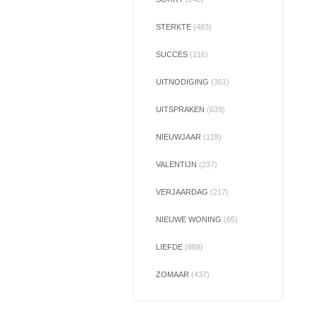
STERKTE
(483)
SUCCES
(216)
UITNODIGING
(361)
UITSPRAKEN
(639)
NIEUWJAAR
(128)
VALENTIJN
(237)
VERJAARDAG
(217)
NIEUWE WONING
(65)
LIEFDE
(889)
ZOMAAR
(437)