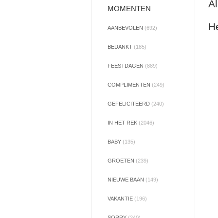
Al
MOMENTEN
He
AANBEVOLEN
(692)
BEDANKT
(185)
FEESTDAGEN
(889)
COMPLIMENTEN
(249)
GEFELICITEERD
(240)
IN HET REK
(2046)
BABY
(135)
GROETEN
(239)
NIEUWE BAAN
(149)
VAKANTIE
(196)
SORRY
(240)