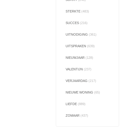
STERKTE
(483)
SUCCES
(216)
UITNODIGING
(361)
UITSPRAKEN
(639)
NIEUWJAAR
(128)
VALENTIJN
(237)
VERJAARDAG
(217)
NIEUWE WONING
(65)
LIEFDE
(889)
ZOMAAR
(437)