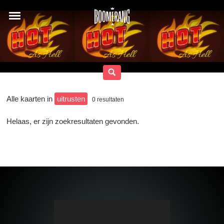
Alle kaarten in
uitrusten
0
resultaten
Helaas, er zijn zoekresultaten gevonden.