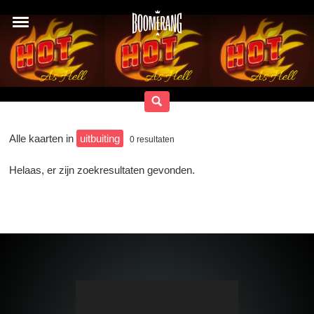
Alle kaarten in
uitbuiting
0
resultaten
Helaas, er zijn zoekresultaten gevonden.