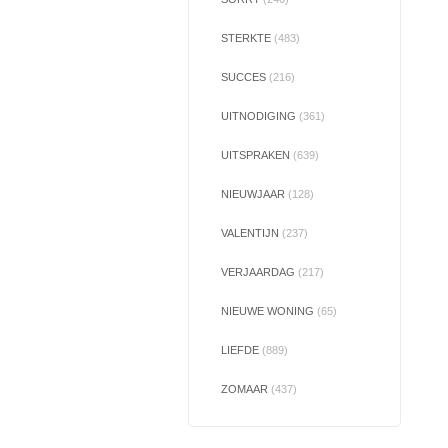
STERKTE
(483)
SUCCES
(216)
UITNODIGING
(361)
UITSPRAKEN
(639)
NIEUWJAAR
(128)
VALENTIJN
(237)
VERJAARDAG
(217)
NIEUWE WONING
(65)
LIEFDE
(889)
ZOMAAR
(437)