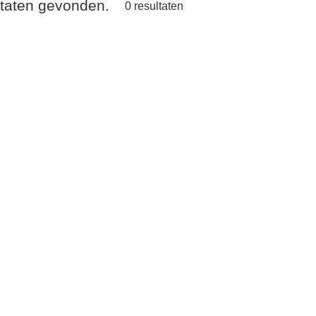
ltaten gevonden.
0
resultaten