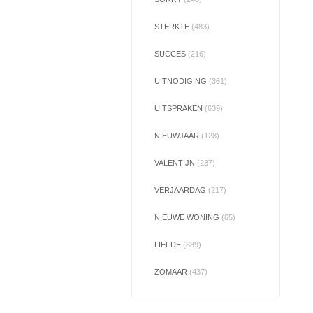
STERKTE
(483)
SUCCES
(216)
UITNODIGING
(361)
UITSPRAKEN
(639)
NIEUWJAAR
(128)
VALENTIJN
(237)
VERJAARDAG
(217)
NIEUWE WONING
(65)
LIEFDE
(889)
ZOMAAR
(437)