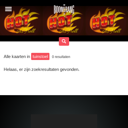
Alle kaarten in
tuinstoel
0
resultaten
Helaas, er zijn zoekresultaten gevonden.