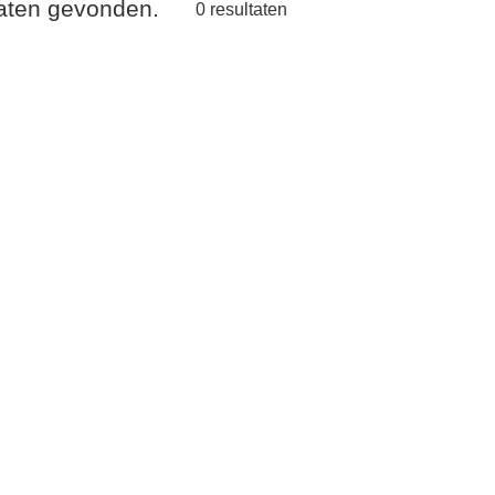
taten gevonden.
0
resultaten