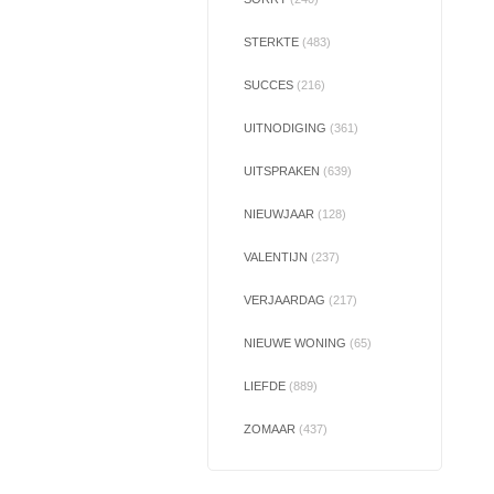
STERKTE
(483)
SUCCES
(216)
UITNODIGING
(361)
UITSPRAKEN
(639)
NIEUWJAAR
(128)
VALENTIJN
(237)
VERJAARDAG
(217)
NIEUWE WONING
(65)
LIEFDE
(889)
ZOMAAR
(437)