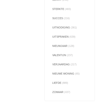
STERKTE
(483)
SUCCES
(216)
UITNODIGING
(361)
UITSPRAKEN
(639)
NIEUWJAAR
(128)
VALENTIJN
(237)
VERJAARDAG
(217)
NIEUWE WONING
(65)
LIEFDE
(889)
ZOMAAR
(437)