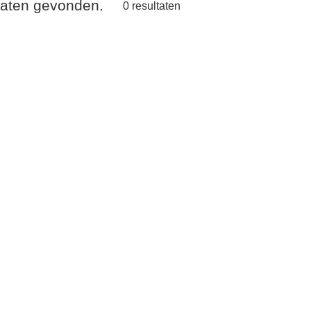
ltaten gevonden.
0
resultaten