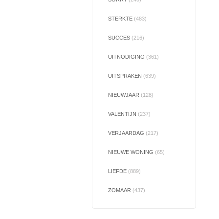
STERKTE
(483)
SUCCES
(216)
UITNODIGING
(361)
UITSPRAKEN
(639)
NIEUWJAAR
(128)
VALENTIJN
(237)
VERJAARDAG
(217)
NIEUWE WONING
(65)
LIEFDE
(889)
ZOMAAR
(437)