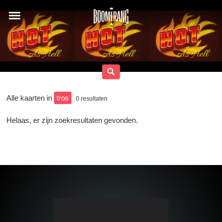
Alle kaarten in
tros
0
resultaten
Helaas, er zijn zoekresultaten gevonden.