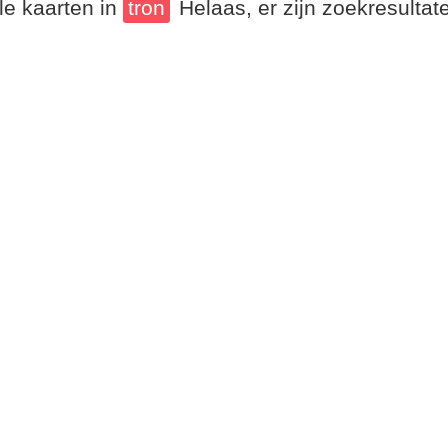
le kaarten in
tron
Helaas, er zijn zoekresulta