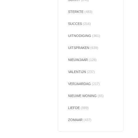
STERKTE
(483)
SUCCES
(216)
UITNODIGING
(361)
UITSPRAKEN
(639)
NIEUWJAAR
(128)
VALENTIJN
(237)
VERJAARDAG
(217)
NIEUWE WONING
(65)
LIEFDE
(889)
ZOMAAR
(437)