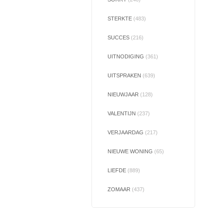
STERKTE
(483)
SUCCES
(216)
UITNODIGING
(361)
UITSPRAKEN
(639)
NIEUWJAAR
(128)
VALENTIJN
(237)
VERJAARDAG
(217)
NIEUWE WONING
(65)
LIEFDE
(889)
ZOMAAR
(437)