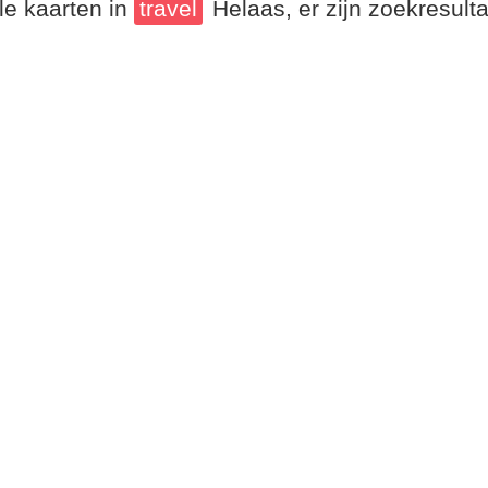
le kaarten in
travel
Helaas, er zijn zoekresul