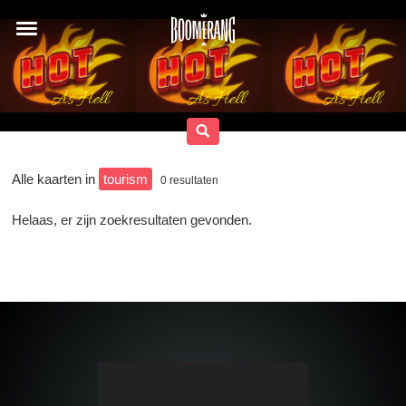
Alle kaarten in
tourism
0
resultaten
Helaas, er zijn zoekresultaten gevonden.