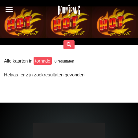
Alle kaarten in
tornado
0
resultaten
Helaas, er zijn zoekresultaten gevonden.