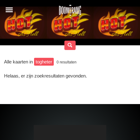
Alle kaarten in
togheter
0
resultaten
Helaas, er zijn zoekresultaten gevonden.