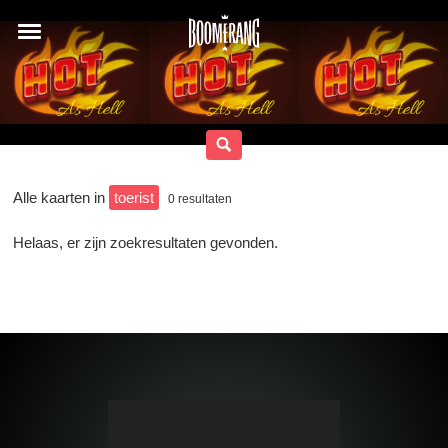
Alle kaarten in
toerist
0
resultaten
Helaas, er zijn zoekresultaten gevonden.