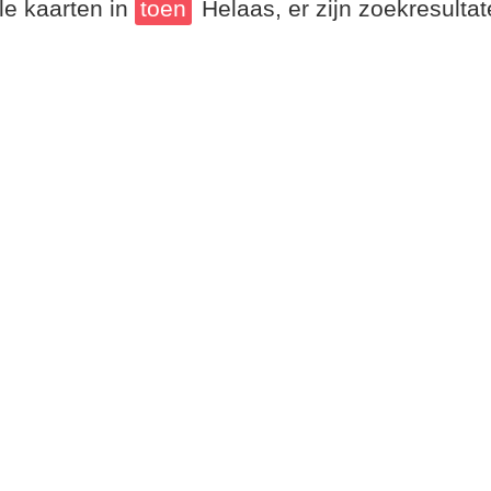
le kaarten in
toen
Helaas, er zijn zoekresult