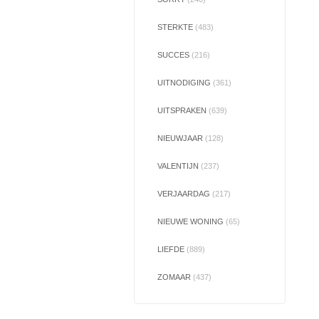
STERKTE
(483)
SUCCES
(216)
UITNODIGING
(361)
UITSPRAKEN
(639)
NIEUWJAAR
(128)
VALENTIJN
(237)
VERJAARDAG
(217)
NIEUWE WONING
(65)
LIEFDE
(889)
ZOMAAR
(437)