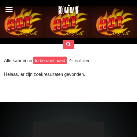
Alle kaarten in
to be continued
0
resultaten
Helaas, er zijn zoekresultaten gevonden.