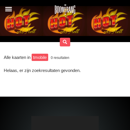
Alle kaarten in
tmobile
0
resultaten
Helaas, er zijn zoekresultaten gevonden.